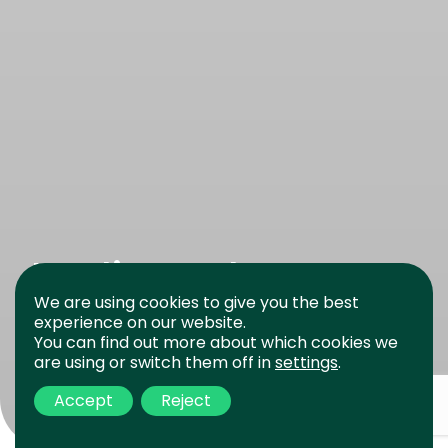
Jardins solares
We are using cookies to give you the best
experience on our website.
Jardins solares: energia limpa e sustentável para o
You can find out more about which cookies we
futuro Nos últimos anos, a consciência da importância
are using or switch them off in
settings
.
da energia limpa e […]
Accept
Reject