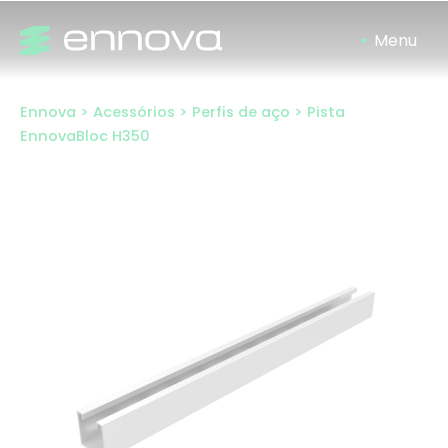
Skip
to
content
Ennova
>
Acessórios
>
Perfis de aço
>
Pista
EnnovaBloc H350