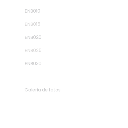
ENB010
ENB015
ENB020
ENB025
ENB030
Galeria de fotos