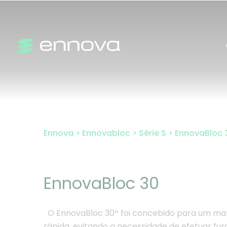
Skip
to
content
Ennova
>
Ennovabloc
>
Série S
>
EnnovaBloc 
EnnovaBloc 30
O EnnovaBloc 30º foi concebido para um m
rápida, evitando a necessidade de efetuar fur