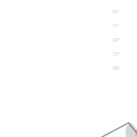
10º
15º
20º
25º
30 ͦ