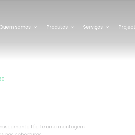
Quem somos
Produtos
Serviços
Projec
30
anuseamento fácil e uma montagem
os nas coberturas.