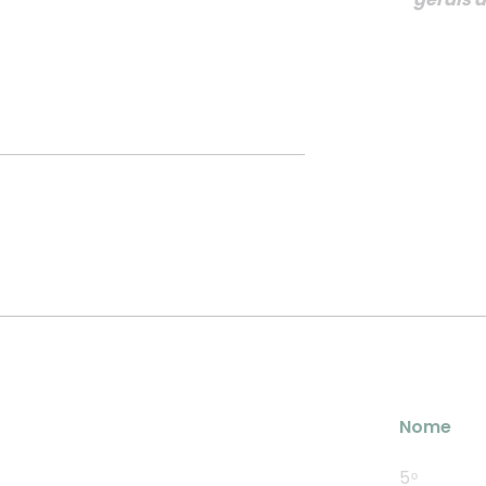
Nome
5 ͦ