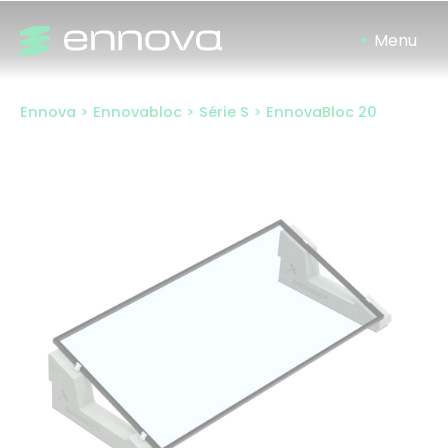
Skip
to
content
Ennova
>
Ennovabloc
>
Série S
>
EnnovaBloc 20