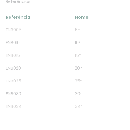
Referências
Referência
Nome
ENB005
5 ͦ
ENB010
10º
ENB015
15º
ENB020
20º
ENB025
25º
ENB030
30 ͦ
ENB034
34 ͦ