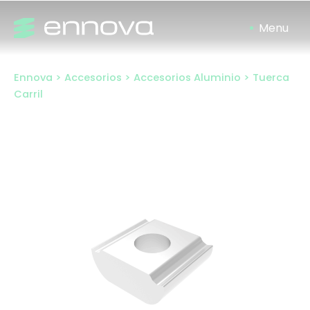
Ir
al
contenido
Ennova
>
Accesorios
>
Accesorios Aluminio
>
Tuerca
Carril