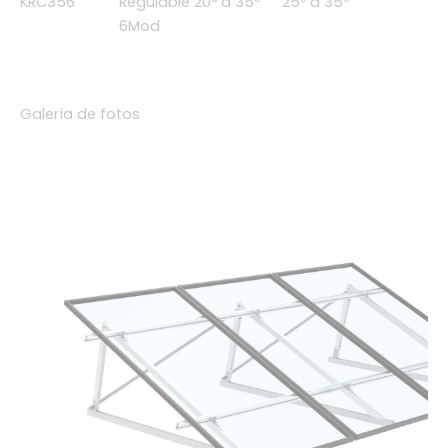
KRC356
Regulable 20º a 35º
25º a 35º
6Mod
Galería de fotos