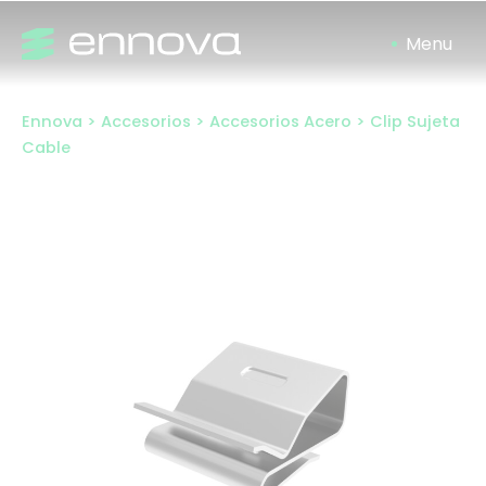
Ir
al
contenido
Ennova
>
Accesorios
>
Accesorios Acero
>
Clip Sujeta
Cable