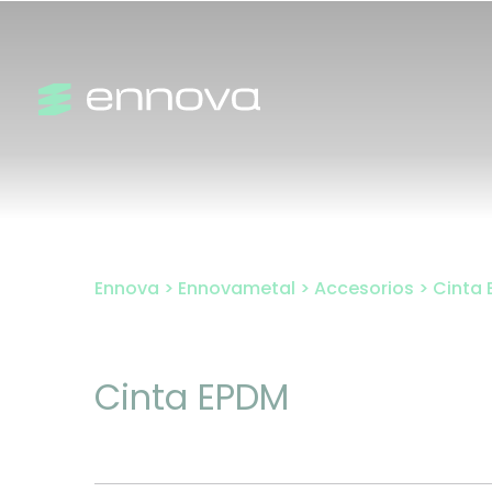
Ir
al
contenido
Ennova
>
Ennovametal
>
Accesorios
>
Cinta
Cinta EPDM